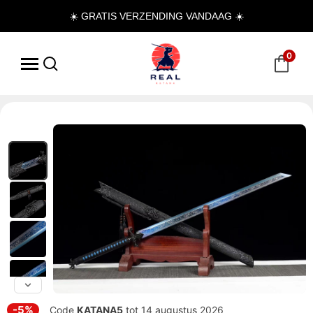
☀️ GRATIS VERZENDING VANDAAG ☀️
0
-5%
Code
KATANA5
tot 14 augustus 2026