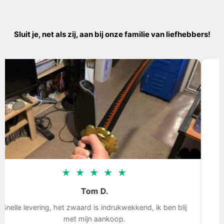
Sluit je, net als zij, aan bij onze familie van liefhebbers!
★
★
★
★
★
Tom D.
lle levering, het zwaard is indrukwekkend, ik ben blij
Uit
met mijn aankoop.