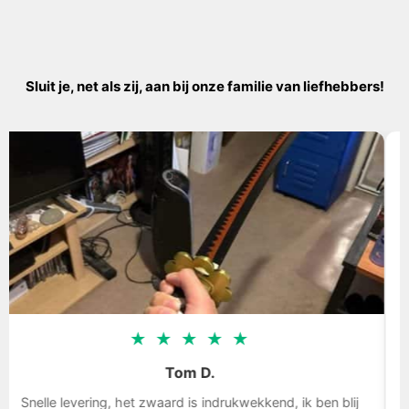
Sluit je, net als zij, aan bij onze familie van liefhebbers!
★
★
★
★
★
Tom D.
lle levering, het zwaard is indrukwekkend, ik ben blij
Uit