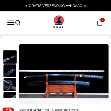
☀️ GRATIS VERZENDING VANDAAG ☀️
0
-5%
Code
KATANA5
tot 15 augustus 2026