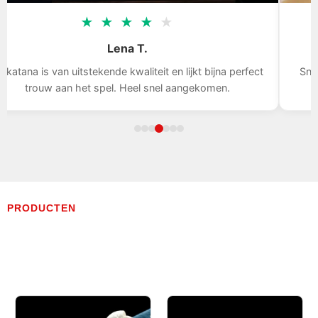
★
★
★
★
★
Tom D.
Snelle levering, het zwaard is indrukwekkend, ik ben blij
met mijn aankoop.
PRODUCTEN