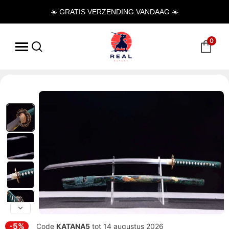
☀️ GRATIS VERZENDING VANDAAG ☀️
0
-5%
Code
KATANA5
tot 14 augustus 2026