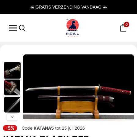
☀️ GRATIS VERZENDING VANDAAG ☀️
0
-5%
Code
KATANA5
tot 25 juli 2026