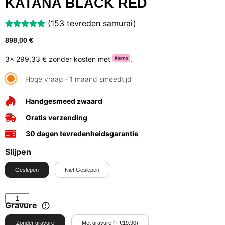
KATANA BLACK RED
(153 tevreden samurai)
898,00
€
3x
299,33 €
zonder kosten met
.
Hoge vraag - 1 maand smeedtijd
Handgesmeed zwaard
Gratis verzending
30 dagen tevredenheidsgarantie
Slijpen
Geslepen
Niet Geslepen
Gravure
Zonder gravure
Met gravure (+ €19,90)