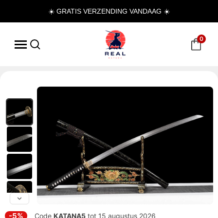
☀️ GRATIS VERZENDING VANDAAG ☀️
0
-5%
Code
KATANA5
tot 15 augustus 2026