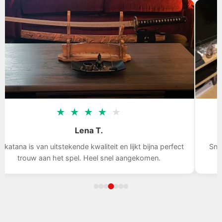
★
★
★
★
★
Tom D.
na perfect
Snelle levering, het zwaard is indrukwekkend, ik ben
n.
met mijn aankoop.