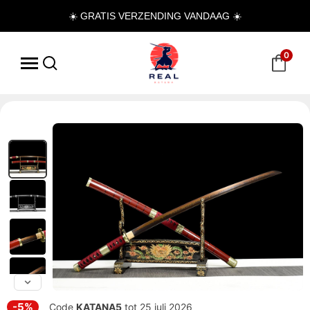
☀️ GRATIS VERZENDING VANDAAG ☀️
0
-5%
Code
KATANA5
tot 25 juli 2026