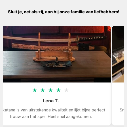
Sluit je, net als zij, aan bij onze familie van liefhebbers!
★
★
★
★
★
Lena T.
na is van uitstekende kwaliteit en lijkt bijna perfect
Snelle l
trouw aan het spel. Heel snel aangekomen.