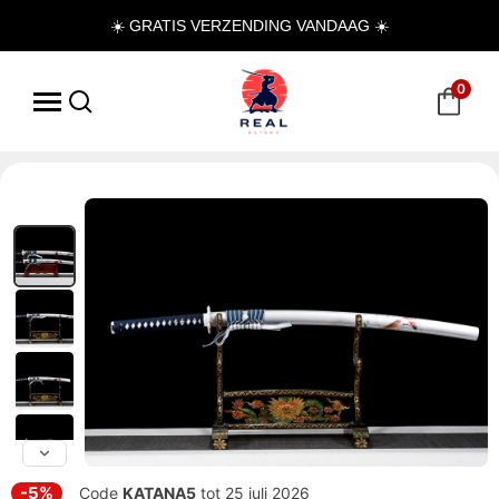
☀️ GRATIS VERZENDING VANDAAG ☀️
0
-5%
Code
KATANA5
tot 25 juli 2026