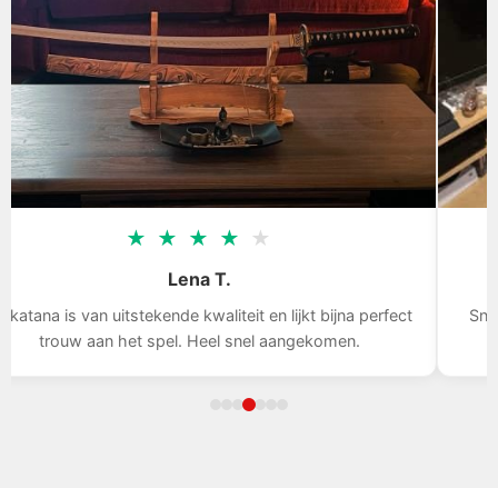
★
★
★
★
★
Lena T.
katana is van uitstekende kwaliteit en lijkt bijna perfect
Snell
trouw aan het spel. Heel snel aangekomen.