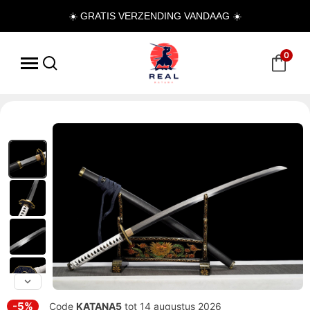
☀️ GRATIS VERZENDING VANDAAG ☀️
0
-5%
Code
KATANA5
tot 14 augustus 2026