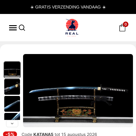
☀️ GRATIS VERZENDING VANDAAG ☀️
0
-5%
Code
KATANA5
tot 15 augustus 2026