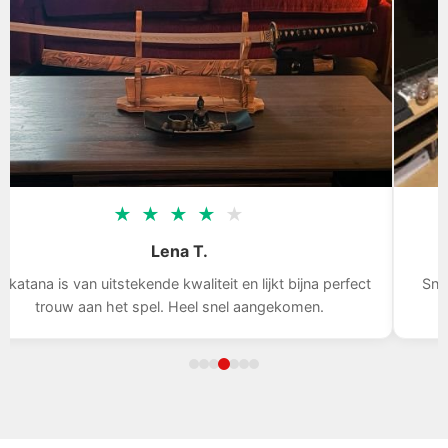
★
★
★
★
★
Lena T.
 katana is van uitstekende kwaliteit en lijkt bijna perfect
Snel
trouw aan het spel. Heel snel aangekomen.