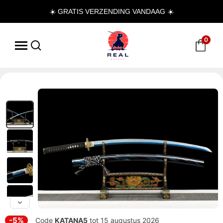
☀️ GRATIS VERZENDING VANDAAG ☀️
0
-5%
Code
KATANA5
tot 15 augustus 2026