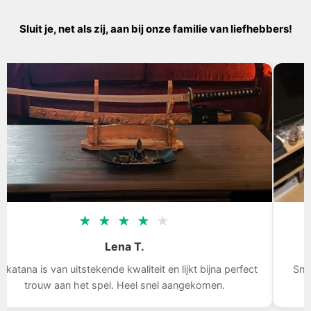
Sluit je, net als zij, aan bij onze familie van liefhebbers!
★
★
★
★
★
Lena T.
s van uitstekende kwaliteit en lijkt bijna perfect
Snelle leveri
uw aan het spel. Heel snel aangekomen.