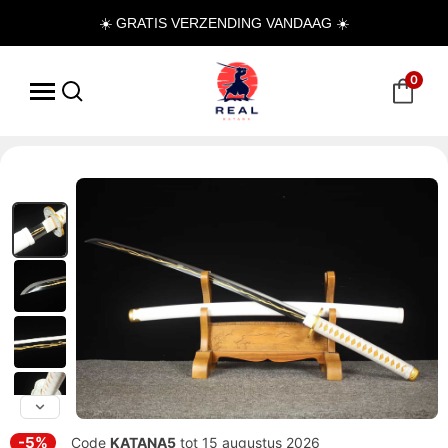
☀️ GRATIS VERZENDING VANDAAG ☀️
0
-5%
Code
KATANA5
tot 15 augustus 2026