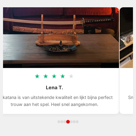
★
★
★
★
★
Lena T.
 katana is van uitstekende kwaliteit en lijkt bijna perfect
Snel
trouw aan het spel. Heel snel aangekomen.