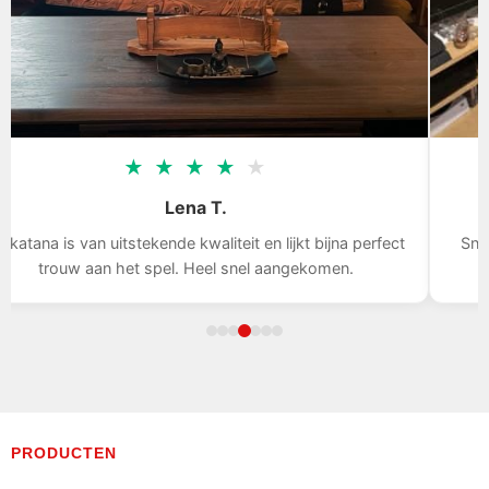
★
★
★
★
★
Lena T.
 katana is van uitstekende kwaliteit en lijkt bijna perfect
Snel
trouw aan het spel. Heel snel aangekomen.
PRODUCTEN