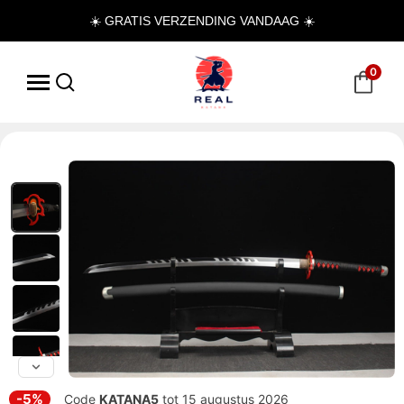
☀️ GRATIS VERZENDING VANDAAG ☀️
0
-5%
Code
KATANA5
tot 15 augustus 2026