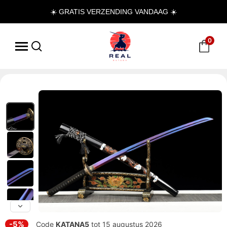
☀️ GRATIS VERZENDING VANDAAG ☀️
0
-5%
Code
KATANA5
tot 15 augustus 2026