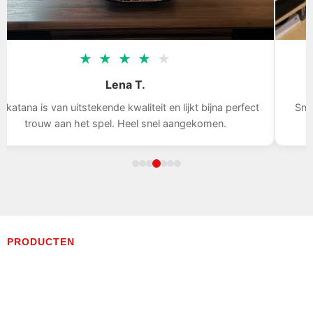
★
★
★
★
★
Lena T.
s van uitstekende kwaliteit en lijkt bijna perfect
Snelle leveri
uw aan het spel. Heel snel aangekomen.
PRODUCTEN