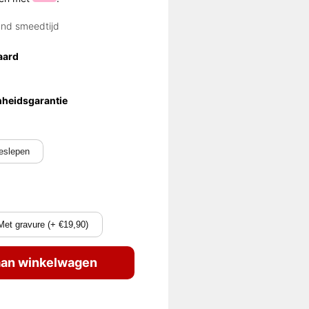
and smeedtijd
aard
nheidsgarantie
eslepen
Met gravure (+ €19,90)
an winkelwagen