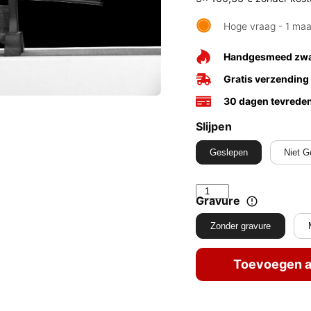
Hoge vraag - 1 ma
Handgesmeed zw
Gratis verzending
30 dagen tevrede
Slijpen
Geslepen
Niet G
Gravure
Zonder gravure
Toevoegen a