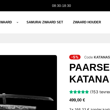
08:30-18:30
ZWAARD
SAMURAI ZWAARD SET
ZWAARD HOUDER
-5%
Code
KATANA5
PAARSE
KATANA
(153 tevre
499,00
€
3x
166,33 €
zonder kos