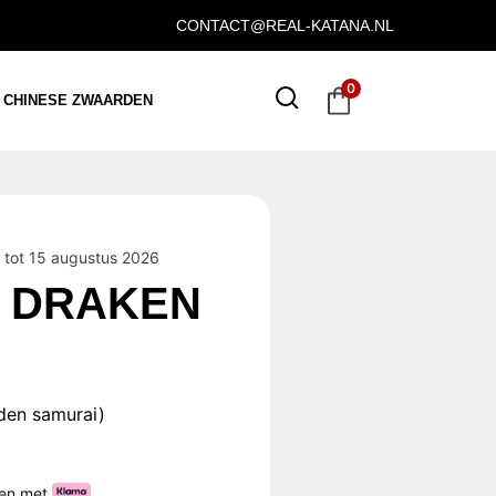
CONTACT@REAL-KATANA.NL
0
CHINESE ZWAARDEN
tot 15 augustus 2026
 DRAKEN
den samurai)
ten met
.