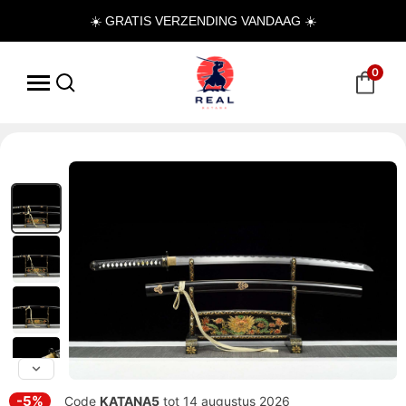
☀️ GRATIS VERZENDING VANDAAG ☀️
0
-5%
Code
KATANA5
tot 14 augustus 2026