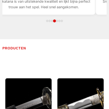
erfect
Snelle levering, het zwaard is indrukwekkend, ik ben bl
met mijn aankoop.
PRODUCTEN