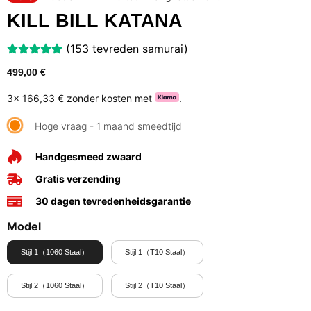
KILL BILL KATANA
(153 tevreden samurai)
499,00
€
3x
166,33 €
zonder kosten met
.
Hoge vraag - 1 maand smeedtijd
Handgesmeed zwaard
Gratis verzending
30 dagen tevredenheidsgarantie
Model
Stijl 1（1060 Staal）
Stijl 1（T10 Staal）
Stijl 2（1060 Staal）
Stijl 2（T10 Staal）