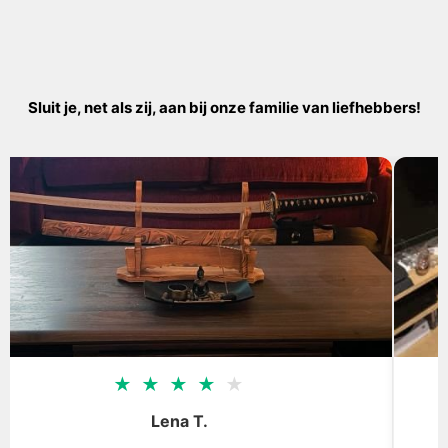
Sluit je, net als zij, aan bij onze familie van liefhebbers!
★
★
★
★
★
Tom D.