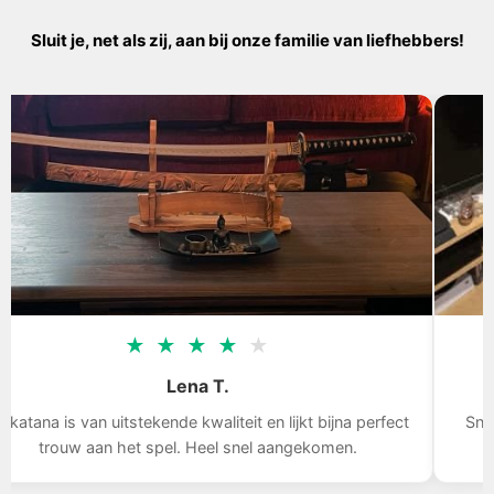
Sluit je, net als zij, aan bij onze familie van liefhebbers!
★
★
★
★
★
Tom D.
Snelle levering, het zwaard is indrukwekkend, ik ben blij
met mijn aankoop.