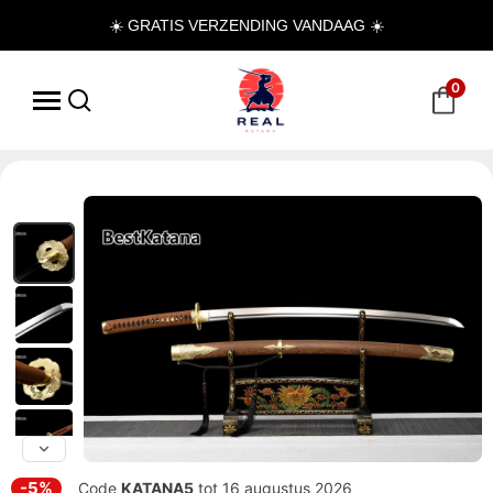
☀️ GRATIS VERZENDING VANDAAG ☀️
0
-5%
Code
KATANA5
tot 16 augustus 2026