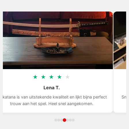
★
★
★
★
★
Lena T.
na is van uitstekende kwaliteit en lijkt bijna perfect
Snelle l
trouw aan het spel. Heel snel aangekomen.