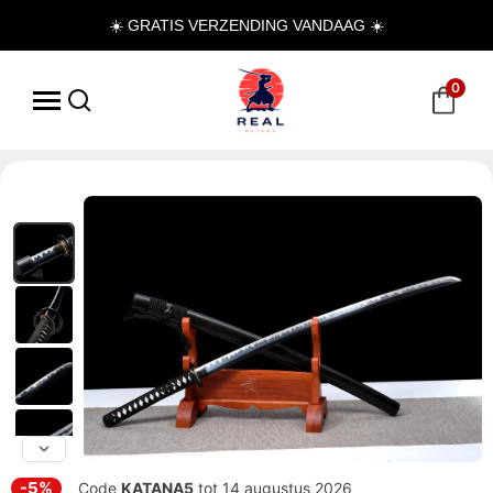
☀️ GRATIS VERZENDING VANDAAG ☀️
0
-5%
Code
KATANA5
tot 14 augustus 2026