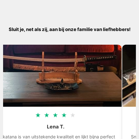
Sluit je, net als zij, aan bij onze familie van liefhebbers!
★
★
★
★
★
Lena T.
na is van uitstekende kwaliteit en lijkt bijna perfect
Snelle l