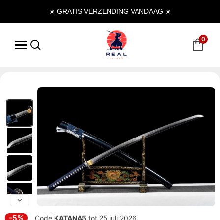
☀️ GRATIS VERZENDING VANDAAG ☀️
0
-5%
Code
KATANA5
tot 25 juli 2026