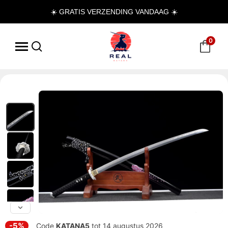
☀️ GRATIS VERZENDING VANDAAG ☀️
0
-5%
Code
KATANA5
tot 14 augustus 2026