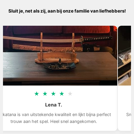
Sluit je, net als zij, aan bij onze familie van liefhebbers!
★
★
★
★
★
Tom D.
Snelle levering, het zwaard is indrukwekkend, ik ben blij
met mijn aankoop.