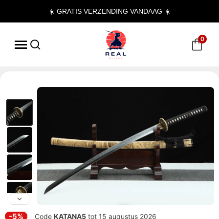
☀️ GRATIS VERZENDING VANDAAG ☀️
0
-5%
Code
KATANA5
tot 15 augustus 2026