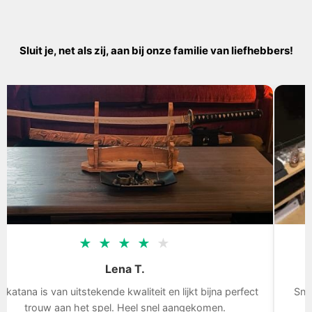
Sluit je, net als zij, aan bij onze familie van liefhebbers!
★
★
★
★
★
Tom D.
Snelle levering, het zwaard is indrukwekkend, ik ben blij
met mijn aankoop.