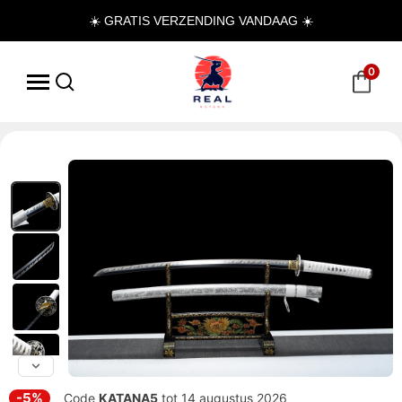
☀️ GRATIS VERZENDING VANDAAG ☀️
0
-5%
Code
KATANA5
tot 14 augustus 2026