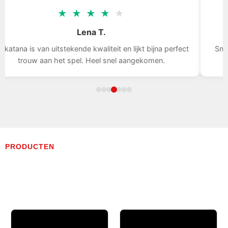
★
★
★
★
★
Lena T.
uitstekende kwaliteit en lijkt bijna perfect
Snelle levering, he
n het spel. Heel snel aangekomen.
PRODUCTEN