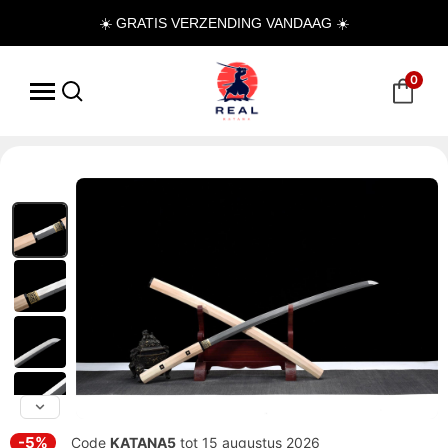
☀️ GRATIS VERZENDING VANDAAG ☀️
0
-5%
Code
KATANA5
tot 15 augustus 2026