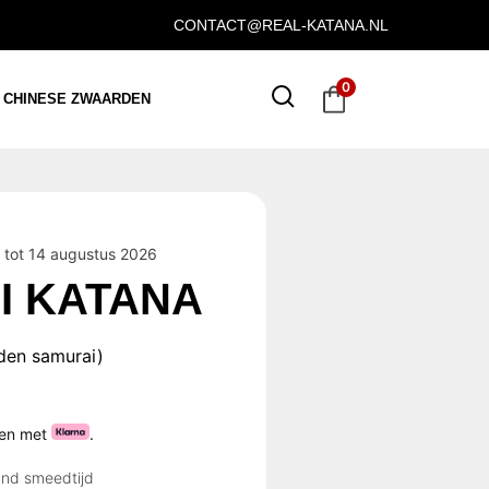
CONTACT@REAL-KATANA.NL
0
CHINESE ZWAARDEN
tot 14 augustus 2026
I KATANA
den samurai)
ten met
.
and smeedtijd