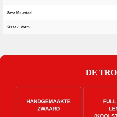
Saya Materiaal
Kissaki Vorm
DE TR
HANDGEMAAKTE
FULL
ZWAARD
LE
(KOOLS