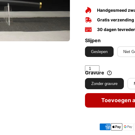
Handgesmeed zw
Gratis verzending
30 dagen tevrede
Slijpen
Geslepen
Niet G
Gravure
Zonder gravure
Toevoegen a