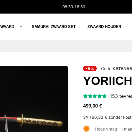
08:30-18:30
ZWAARD
SAMURAI ZWAARD SET
ZWAARD HOUDER
-5%
Code
KATANA5
YORIICH
(153 tevre
499,00
€
3x
166,33 €
zonder kos
Hoge vraag - 1 ma