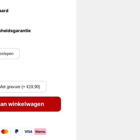
aard
nheidsgarantie
eslepen
Met gravure (+ €19,90)
an winkelwagen