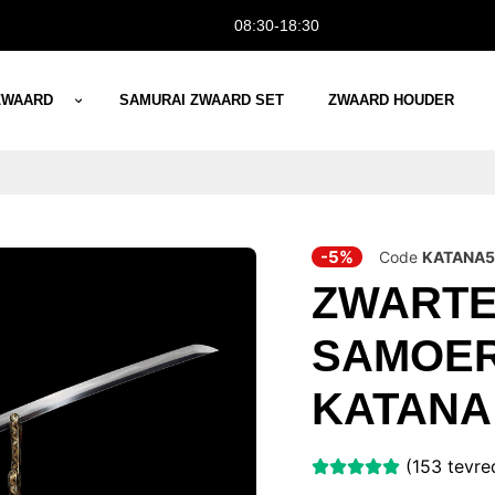
08:30-18:30
ZWAARD
SAMURAI ZWAARD SET
ZWAARD HOUDER
-5%
Code
KATANA5
ZWART
SAMOER
KATANA
(153 tevre