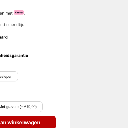
ten met
.
and smeedtijd
aard
nheidsgarantie
eslepen
Met gravure (+ €19,90)
an winkelwagen