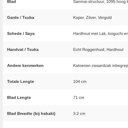
Blad
Sanmai-structuur, 1095 hoog k
Garde / Tsuba
Koper, Zilver, Verguld
Schede / Saya
Hardhout met Lak, koiguchi e
Handvat / Tsuka
Echt Roggenhuid, Hardhout
Andere kenmerken
Katoenen zwaardzak inbegre
Totale Lengte
104 cm
Blad Lengte
71 cm
Blad Breedte (bij habaki)
3.2 cm