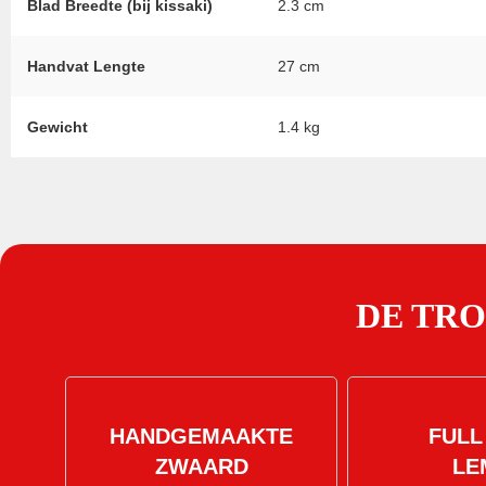
Blad Breedte (bij kissaki)
2.3 cm
Handvat Lengte
27 cm
Gewicht
1.4 kg
DE TR
HANDGEMAAKTE
FULL
ZWAARD
LE