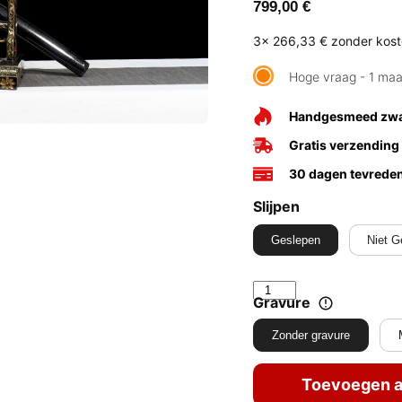
799,00
€
3x
266,33 €
zonder kos
Hoge vraag - 1 ma
Handgesmeed zw
Gratis verzending
30 dagen tevrede
Slijpen
Geslepen
Niet G
Gravure
Zonder gravure
Toevoegen a