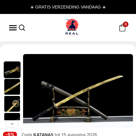
☀️ GRATIS VERZENDING VANDAAG ☀️
0
-5%
Code
KATANA5
tot 15 augustus 2026