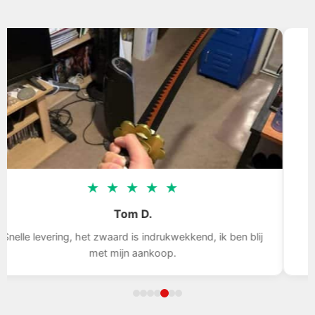
★
★
★
★
★
Tom D.
lle levering, het zwaard is indrukwekkend, ik ben blij
Uit
met mijn aankoop.