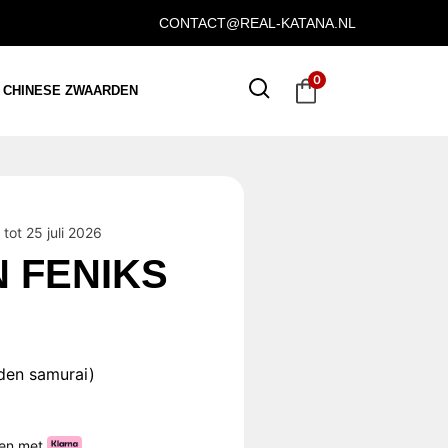
CONTACT@REAL-KATANA.NL
0
CHINESE ZWAARDEN
tot 25 juli 2026
 FENIKS
den samurai)
ten met
.