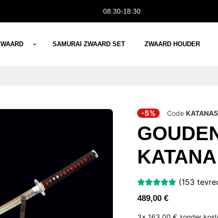
08:30-18:30
ZWAARD
SAMURAI ZWAARD SET
ZWAARD HOUDER
-5%
Code
KATANA5
GOUDEN
KATANA
(153 tevre
489,00
€
3x
163,00 €
zonder kos