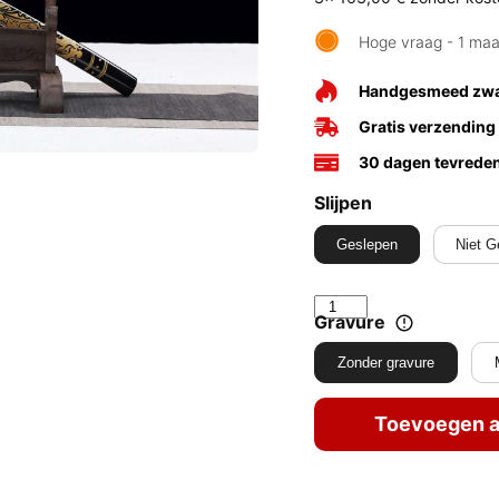
Hoge vraag - 1 ma
Handgesmeed zw
Gratis verzending
30 dagen tevrede
Slijpen
Geslepen
Niet G
Gravure
Zonder gravure
Toevoegen a