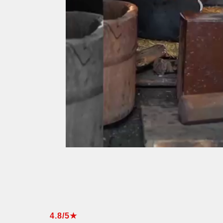
4.8/5★