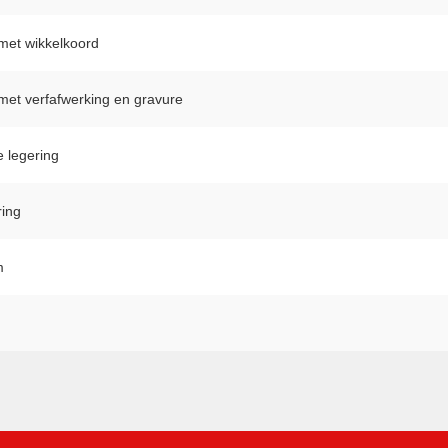
met wikkelkoord
met verfafwerking en gravure
 legering
ring
m