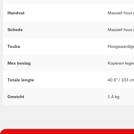
Handvat
Massief hout 
Schede
Massief hout 
Tsuba
Hoogwaardige
Mes beslag
Koperen lege
Totale lengte
40.6″ / 103 c
Gewicht
1.4 kg