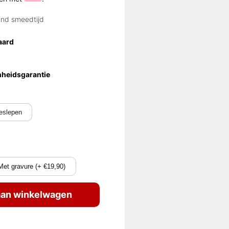
and smeedtijd
aard
nheidsgarantie
eslepen
Met gravure (+ €19,90)
an winkelwagen