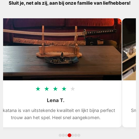
Sluit je, net als zij, aan bij onze familie van liefhebbers!
★
★
★
★
★
Tom D.
Snelle levering, het zwaard is indrukwekkend, ik ben blij
met mijn aankoop.