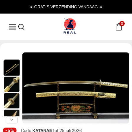
☀️ GRATIS VERZENDING VANDAAG ☀️
0
-5%
Code
KATANA5
tot 25 juli 2026