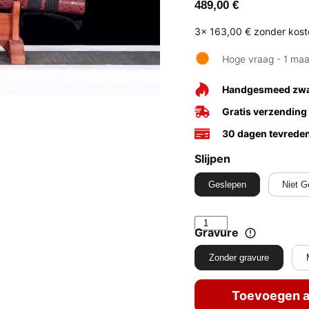
489,00
€
3x
163,00 €
zonder kos
Hoge vraag - 1 ma
Handgesmeed zw
Gratis verzending
30 dagen tevrede
Slijpen
Geslepen
Niet G
Gravure
Zonder gravure
Toevoegen a