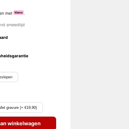
ten met
.
and smeedtijd
aard
nheidsgarantie
eslepen
Met gravure (+ €19,90)
an winkelwagen