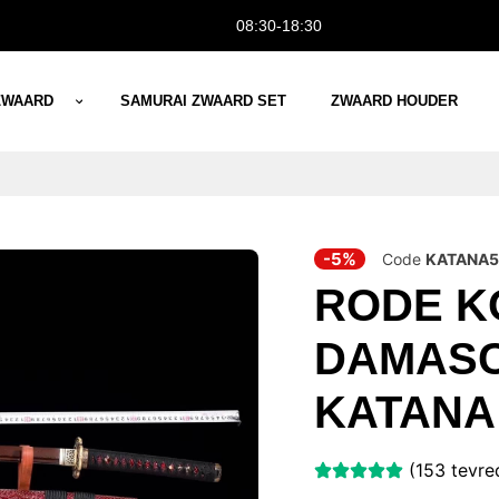
08:30-18:30
ZWAARD
SAMURAI ZWAARD SET
ZWAARD HOUDER
-5%
Code
KATANA5
RODE K
DAMAS
KATANA
(153 tevre